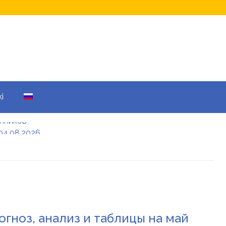
i
04.08.2026
а кому не начислят
еры: все детали
енников
огноз, анализ и таблицы на май