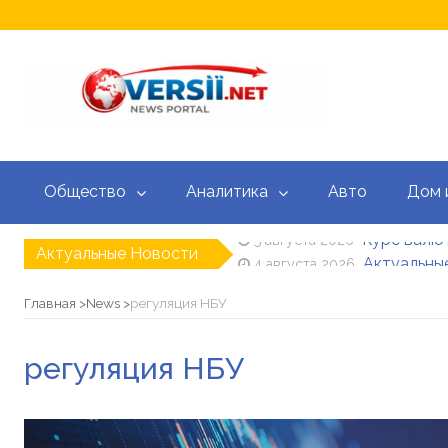
Общество
Аналитика
Авто
Дом 
Актуальные Новости
Актуальные
4 августа 2026
Кредитный
3 августа 2026
Доплата 10 
20 июля 2026
Главная
News
регуляция НБУ
Зеленский н
15 июля 2026
Корецкий уж
15 июля 2026
регуляция НБУ
Курс валют
5 августа 2026