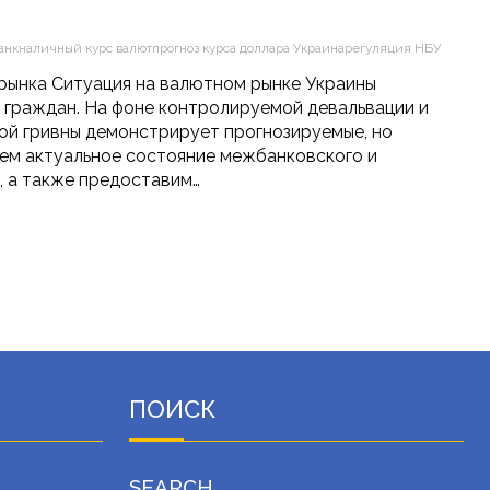
анк
наличный курс валют
прогноз курса доллара Украина
регуляция НБУ
а рынка Ситуация на валютном рынке Украины
 граждан. На фоне контролируемой девальвации и
ой гривны демонстрирует прогнозируемые, но
ем актуальное состояние межбанковского и
, а также предоставим…
ПОИСК
SEARCH