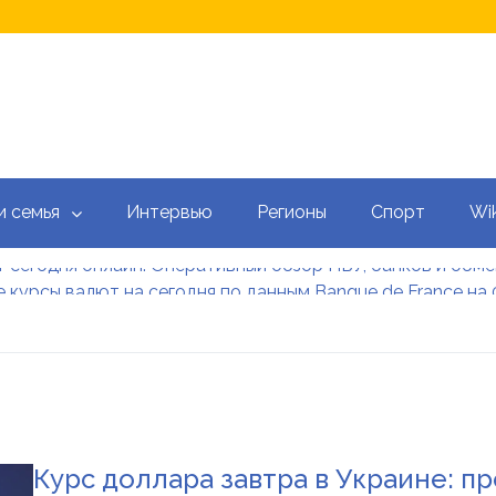
и семья
Интервью
Регионы
Спорт
Wik
 курсы валют на сегодня по данным Banque de France на 
 калькулятор: как рассчитать ежемесячный платеж
тысяч гривен военным: кто может получить эти выплаты, 
аградил Свириденко орденом после ее отставки
е встретился со «Слугами народа» как кандидат в премь
 сегодня онлайн: Оперативный обзор НБУ, банков и обм
Курс доллара завтра в Украине: пр