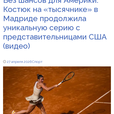
Без шансов для Америки:
Костюк на «тысячнике» в
Мадриде продолжила
уникальную серию с
представительницами США
(видео)
27 апреля 2026
Спорт