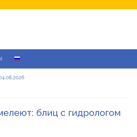
i
04.08.2026
а кому не начислят
еры: все детали
мелеют: блиц с гидрологом
енников