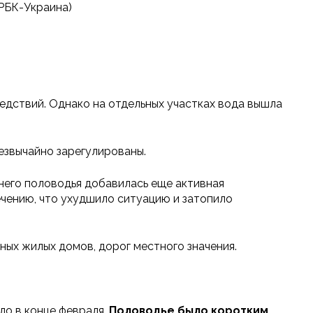
РБК-Украина)
едствий. Однако на отдельных участках вода вышла
езвычайно зарегулированы.
ннего половодья добавилась еще активная
чению, что ухудшило ситуацию и затопило
ных жилых домов, дорог местного значения.
ло в конце февраля.
Половодье было коротким,