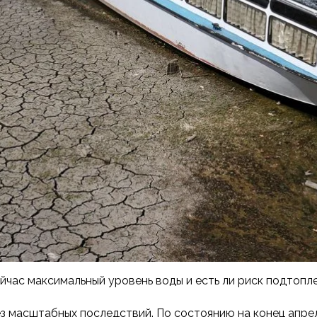
йчас максимальный уровень воды и есть ли риск подтопл
ез масштабных последствий. По состоянию на конец апре