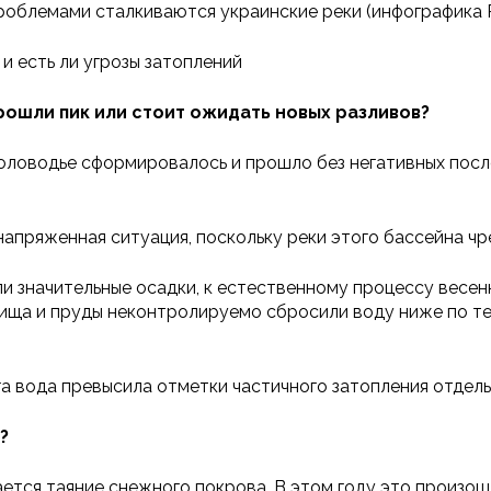
роблемами сталкиваются украинские реки (инфографика 
и есть ли угрозы затоплений
рошли пик или стоит ожидать новых разливов?
половодье сформировалось и прошло без негативных посл
апряженная ситуация, поскольку реки этого бассейна чр
ыли значительные осадки, к естественному процессу весе
лища и пруды неконтролируемо сбросили воду ниже по те
га вода превысила отметки частичного затопления отдель
?
ается таяние снежного покрова. В этом году это произош