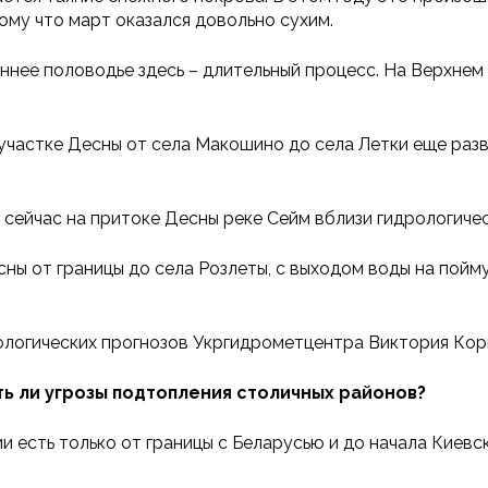
тому что март оказался довольно сухим.
ннее половодье здесь – длительный процесс. На Верхнем
участке Десны от села Макошино до села Летки еще разв
сейчас на притоке Десны реке Сейм вблизи гидрологичес
ны от границы до села Розлеты, с выходом воды на пой
ологических прогнозов Укргидрометцентра Виктория Корни
ть ли угрозы подтопления столичных районов?
 есть только от границы с Беларусью и до начала Киевс