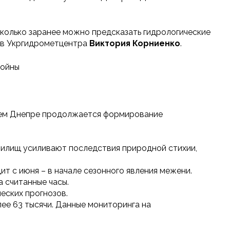
асколько заранее можно предсказать гидрологические
зов Укргидрометцентра
Виктория Корниенко
.
войны
хнем Днепре продолжается формирование
нилищ усиливают последствия природной стихии,
т с июня – в начале сезонного явления межени.
а считанные часы.
еских прогнозов.
ее 63 тысячи. Данные мониторинга на