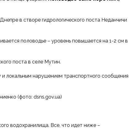
 Днепре в створе гидрологического поста Неданчичи
ивается половодье – уровень повышается на 1-2 см в
кого поста в селе Мутин.
му и локальным нарушением транспортного сообщения
енко (фото: dsns.gov.ua)
кого водохранилища. Все, что идет ниже –