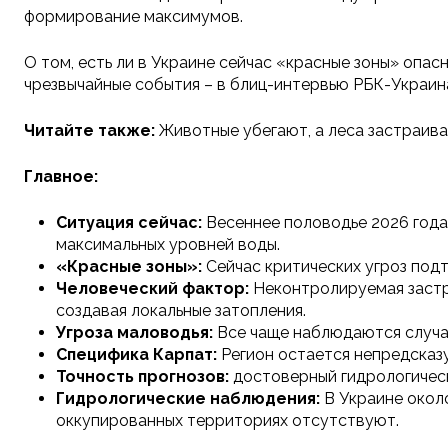
формирование максимумов.
О том, есть ли в Украине сейчас «красные зоны» опас
чрезвычайные события – в блиц-интервью РБК-Украин
Читайте также:
Животные убегают, а леса застраива
Главное:
Ситуация сейчас:
Весеннее половодье 2026 год
максимальных уровней воды.
«Красные зоны»:
Сейчас критических угроз подт
Человеческий фактор:
Неконтролируемая застр
создавая локальные затопления.
Угроза маловодья:
Все чаще наблюдаются случаи
Специфика Карпат:
Регион остается непредсказу
Точность прогнозов:
достоверный гидрологическ
Гидрологические наблюдения:
В Украине около
оккупированных территориях отсутствуют.