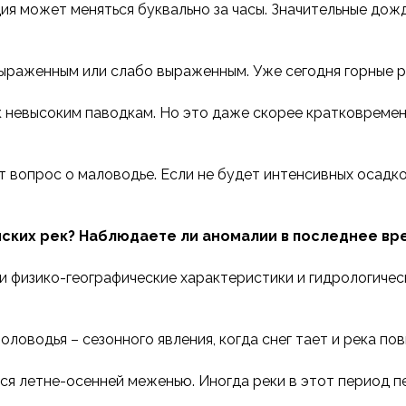
ция может меняться буквально за часы. Значительные дож
выраженным или слабо выраженным. Уже сегодня горные 
к невысоким паводкам. Но это даже скорее кратковремен
т вопрос о маловодье. Если не будет интенсивных осадк
нских рек? Наблюдаете ли аномалии в последнее вр
и физико-географические характеристики и гидрологичес
оловодья – сезонного явления, когда снег тает и река п
ся летне-осенней меженью. Иногда реки в этот период п