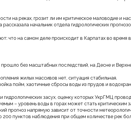
ности на реках, грозит ли им критическое маловодие и н
а рассказала начальник отдела гидрологических прогно
ют: что на самом деле происходит в Карпатах во время 
а прошло без масштабных последствий, на Десне и Вер
опления жилых массивов нет, ситуация стабильная.
ойка пойм, хаотичные сбросы воды из прудов и водохра
 гидрологических засух, оценку которых УкрГМЦ проводи
емым – уровень воды в горах может стать критическим з
ий прогноз напрямую зависит от точности метеорологич
 200 пунктов наблюдения при общем количестве рек бол