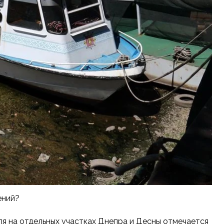
ений?
ля на отдельных участках Днепра и Десны отмечается