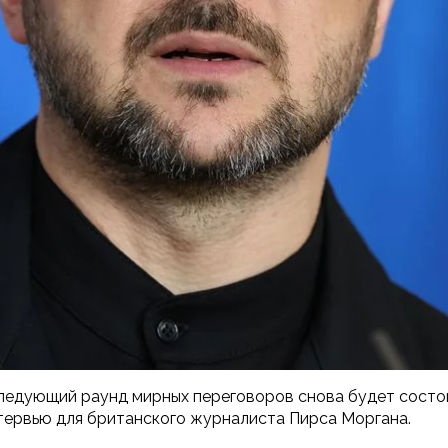
следующий раунд мирных переговоров снова будет состо
тервью для британского журналиста Пирса Моргана.