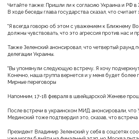
Читайте также: Пришли ли к согласию Украина и РФ в
В ходе беседы глава государства сказал, что считае
"Я всегда говорю об этом с уважением к Ближнему Вос
должны чувствовать, что это агрессия против нас и п
Также Зеленский анонсировал, что четвертый раунд 
делегации Украины.
"Вы упомянули следующую встречу. Я хочу подчеркнут
Конечно, наша группа вернется и у меня будет более 
Мирные переговоры
Напомним, 17-18 февраля в швейцарской Женеве прош
После встречи в украинском МИД анонсировали, что 
Мединский тоже подтвердил это, сказав, что встреча
Президент Владимир Зеленский у себя в соцсетях соо
уже могли б выйти на финальный этап, но Москва пытае