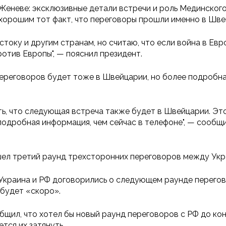
 Женеве: эксклюзивные детали встречи и роль Мединског
т хорошим тот факт, что переговоры прошли именно в Шве
току и другим странам, но считаю, что если война в Евро
ротив Европы", — пояснил президент.
переговоров будет тоже в Швейцарии, но более подробн
ь, что следующая встреча также будет в Швейцарии. Это
подробная информация, чем сейчас в телефоне", — сообщи
ел третий раунд трехсторонних переговоров между Укр
Украина и РФ договорились о следующем раунде перегов
 будет «скоро».
бщил, что хотел бы новый раунд переговоров с РФ до кон
тся их затянуть.