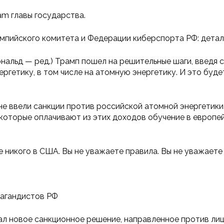
am главы государства.
импийского комитета и Федерации киберспорта РФ: дета
альд — ред.) Трамп пошел на решительные шаги, введя са
ргетику, в том числе на атомную энергетику. И это буде
не ввели санкции против российской атомной энергетики,
, которые оплачивают из этих доходов обучение в европ
е никого в США. Вы не уважаете правила. Вы не уважаете
пагандистов РФ
ал новое санкционное решение, направленное против ли