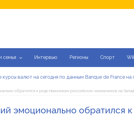
и семья
Интервью
Регионы
Спорт
Wik
 курсы валют на сегодня по данным Banque de France на 
 калькулятор: как рассчитать ежемесячный платеж
тысяч гривен военным: кто может получить эти выплаты, 
онально обратился к родственникам российских чиновников на Запа
аградил Свириденко орденом после ее отставки
е встретился со «Слугами народа» как кандидат в премь
кий эмоционально обратился 
 сегодня онлайн: Оперативный обзор НБУ, банков и обм