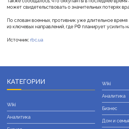
Также сообщалось, что оккупанты в последнее время
может свидетельствовать о значительных потерях вра
По словам военных, противник уже длительное время
из ключевых направлений, где РФ планирует усилить н
Источник:
rbc.ua
КАТЕГОРИИ
Wiki
Аналитика
Wiki
Бизнес
Аналитика
Дом и семь