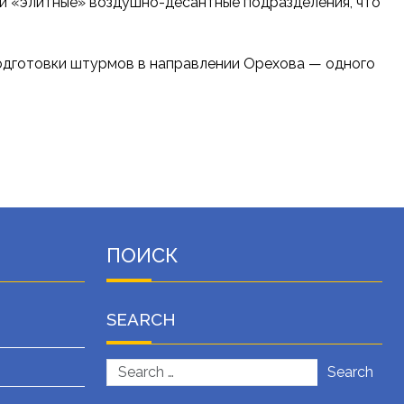
и «элитные» воздушно-десантные подразделения, что
подготовки штурмов в направлении Орехова — одного
ПОИСК
SEARCH
Search