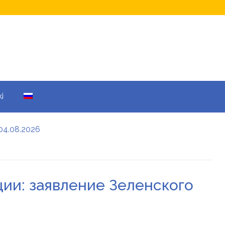
i
04.08.2026
а кому не начислят
еры: все детали
ии: заявление Зеленского
енников