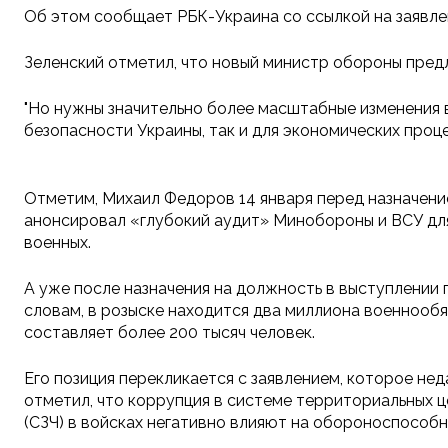
Об этом сообщает РБК-Украина со ссылкой на заявлен
Зеленский отметил, что новый министр обороны пред
"Но нужны значительно более масштабные изменения 
безопасности Украины, так и для экономических проц
Отметим, Михаил Федоров 14 января перед назначени
анонсировал «глубокий аудит» Минобороны и ВСУ для
военных.
А уже после назначения на должность в выступлении
словам, в розыске находится два миллиона военнообя
составляет более 200 тысяч человек.
Его позиция перекликается с заявлением, которое не
отметил, что коррупция в системе территориальных ц
(СЗЧ) в войсках негативно влияют на обороноспособн