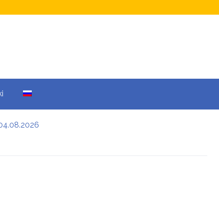
i
04.08.2026
а кому не начислят
еры: все детали
енников