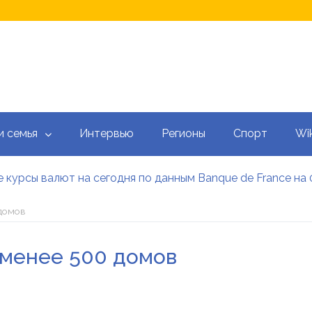
и семья
Интервью
Регионы
Спорт
Wik
 курсы валют на сегодня по данным Banque de France на 
 калькулятор: как рассчитать ежемесячный платеж
тысяч гривен военным: кто может получить эти выплаты, 
 домов
аградил Свириденко орденом после ее отставки
е встретился со «Слугами народа» как кандидат в премь
 менее 500 домов
 сегодня онлайн: Оперативный обзор НБУ, банков и обм