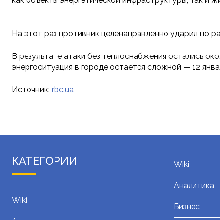
как объекты энергетической инфраструктуры, так и ж
На этот раз противник целенаправленно ударил по ра
В результате атаки без теплоснабжения остались око
энергоситуация в городе остается сложной — 12 янв
Источник:
rbc.ua
КАТЕГОРИИ
Wiki
Аналитика
Wiki
Бизнес