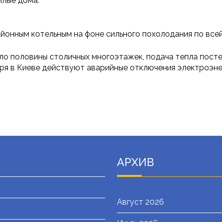
илые дома.
йонным котельным на фоне сильного похолодания по всей
ло половины столичных многоэтажек, подача тепла пост
аря в Киеве действуют аварийные отключения электроэне
АРХИВ
Август 2026