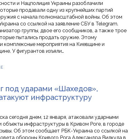
ности и Нацполиция Украины разоблачили
которые продавали одну из крупнейших партий
ружия с начала полномасштабной войны. Об этом
краина со ссылкой на заявление СБУ в Telegram.
низатор группы, двое его сообщников, а также трое
оторые пытались продать оружие. Этому
 комплексные мероприятия на Киевщине и
не. У фигурантов изъяли…
ЕЕ
г под ударами «Шахедов»,
атакуют инфраструктуру
ска сегодня днем, 12 января, атаковали ударными
 объекты инфраструктуры в Кривом Роге, в городе
рывы. Об этом сообщает РБК-Украина со ссылкой на
овета обороны Кривого Рога Александра Вилкула в