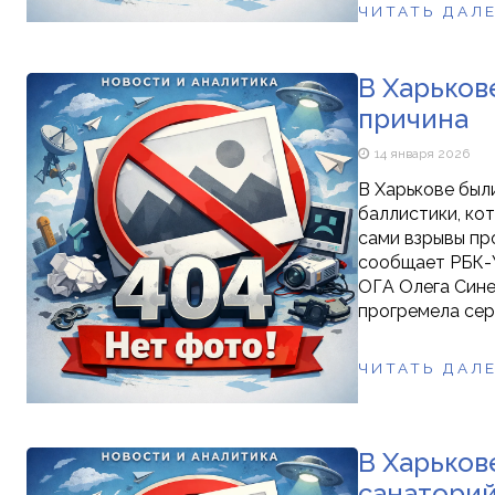
ЧИТАТЬ ДАЛ
В Харьков
причина
14 января 2026
В Харькове был
баллистики, кот
сами взрывы пр
сообщает РБК-У
ОГА Олега Сине
прогремела сери
ЧИТАТЬ ДАЛ
В Харьков
санаторий