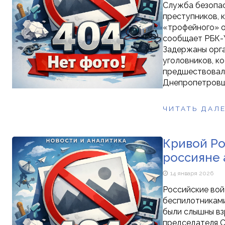
Служба безопас
преступников, 
«трофейного» о
сообщает РБК-У
Задержаны орга
уголовников, к
предшествовали
Днепропетровщи
ЧИТАТЬ ДАЛ
Кривой Ро
россияне 
14 января 2026
Российские вой
беспилотниками
были слышны вз
председателя С