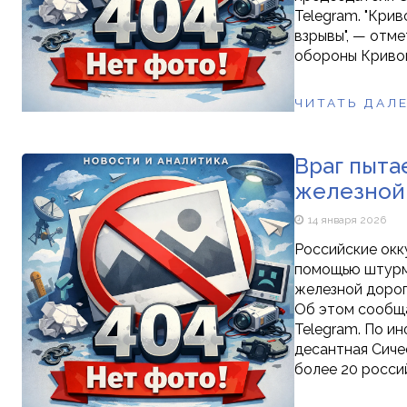
Telegram. "Кри
взрывы", — отм
обороны Кривог
ЧИТАТЬ ДАЛ
Враг пыта
железной 
14 января 2026
Российские окк
помощью штурмо
железной дорог
Об этом сообща
Telegram. По и
десантная Сиче
более 20 росси