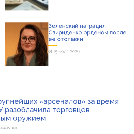
Зеленский наградил
Свириденко орденом после
ее отставки
15 июля 2026
рупнейших «арсеналов» за время
У разоблачила торговцев
ным оружием
исшествия