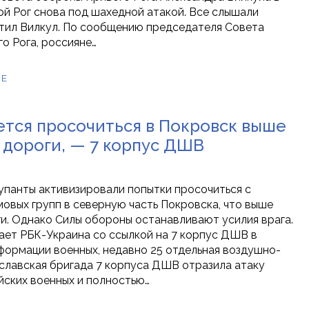
вой Рог снова под шахедной атакой. Все слышали
етил Вилкул. По сообщению председателя Совета
о Рога, россияне…
ЕЕ
ется просочиться в Покровск выше
дороги, — 7 корпус ДШВ
упанты активизировали попытки просочиться с
вых групп в северную часть Покровска, что выше
и. Однако Силы обороны останавливают усилия врага.
ет РБК-Украина со ссылкой на 7 корпус ДШВ в
нформации военных, недавно 25 отдельная воздушно-
славская бригада 7 корпуса ДШВ отразила атаку
йских военных и полностью…