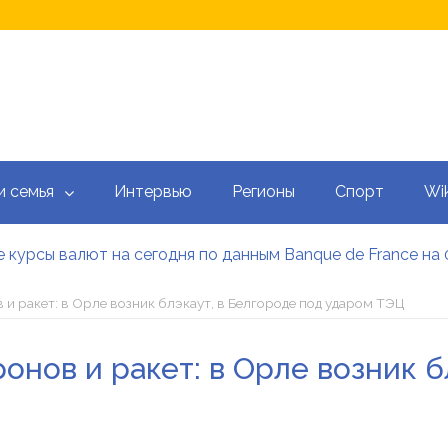
и семья
Интервью
Регионы
Спорт
Wik
 курсы валют на сегодня по данным Banque de France на 
 калькулятор: как рассчитать ежемесячный платеж
тысяч гривен военным: кто может получить эти выплаты, 
 и ракет: в Орле возник блэкаут, в Белгороде под ударом ТЭЦ
аградил Свириденко орденом после ее отставки
е встретился со «Слугами народа» как кандидат в премь
онов и ракет: в Орле возник б
 сегодня онлайн: Оперативный обзор НБУ, банков и обм