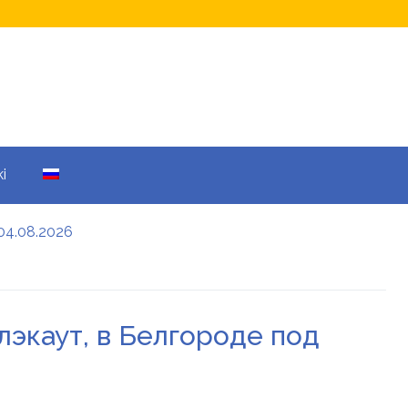
i
04.08.2026
а кому не начислят
еры: все детали
лэкаут, в Белгороде под
енников