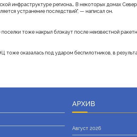
еской инфраструктуре региона… В некоторых домах Севе
яется устранение последствий", — написал он.
 поселки тоже накрыл блэкаут после неизвестной ракетн
ЭЦ тоже оказалась под ударом беспилотников, в результа
АРХИВ
Август 2026