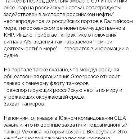
"Танкер в период действия эмбарго G7+ и политики
price -cap на российскую нефть/нефтепродукты
задействован в экспорте российской нефти/
нефтепродуктов из российских портов в Балтийском
море, тихоокеанском регионе преимущественно в
КНР, Индию, прибегает к практике отключения
сигнала AIS, ведения так называемой "темной
деятельности" в море", — говорится в информации о
судне
На портале также сказано, что международная
общественная организация Greenpeace относит
танкер к теневому флоту танкеров,
транспортирующих российскую нефть по миру и
угрожающих окружающей среде.
Захват танкеров
Напомним, 15 января в Южном командовании США
заявили, что их военные захватили подсанкционный
танкер Veronica, который связан с Венесуэлой. Это
уже был шестой случай за последнее время.