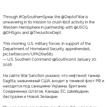
Through #OpSouthernSpear, the @DeptofWar is
unwavering in its mission to crush illicit activity in the
Western Hemisphere in partnership with @USCG,
@DHSgov and @TheJusticeDept.
This morning, U.S. military forces, in support of the
Department of Homeland Security, apprehended…
pic.twitter.com/UPADtiw681
— U.S. Southern Command (@Southcom) January 20,
2026
На сайте War Sanction указано, что нефтяной танкер
Sagitta, захваченный США, входит в теневой флот РФ и
находится под санкциями Украины, Британии,
Соединенных Штатов, Канады, ЕС, Швейцарии,
Австралии и Новой Зеландии.