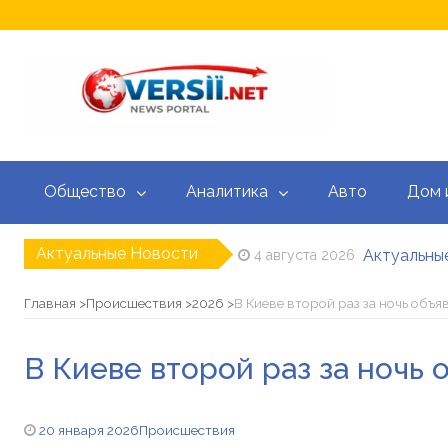
Общество
Аналитика
Авто
Дом 
Актуальные Новости
Актуальные
4 августа 2026
Кредитный
3 августа 2026
Доплата 10 
20 июля 2026
Главная
Происшествия
2026
В Киеве второй раз за ночь объя
Зеленский н
15 июля 2026
Корецкий уж
15 июля 2026
В Киеве второй раз за ночь 
Курс валют
5 августа 2026
20 января 2026
Происшествия