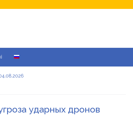
i
04.08.2026
а кому не начислят
еры: все детали
 угроза ударных дронов
енников