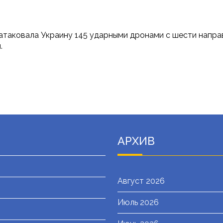
а атаковала Украину 145 ударными дронами с шести напр
.
АРХИВ
Август 2026
Июль 2026
я