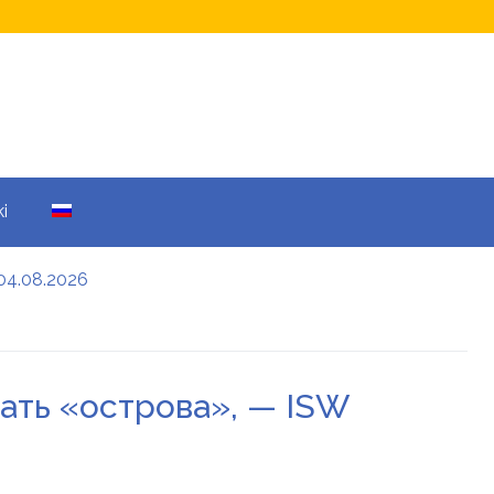
i
04.08.2026
а кому не начислят
еры: все детали
ать «острова», — ISW
енников