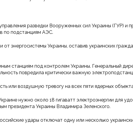
управления разведки Вооруженных сил Украины (ГУР) и п
в по подстанциям АЭС.
 от энергосистемы Украины, оставив украинских граждан
омным станциям под контролем Украины. Генеральный ди
ятельность повредила критически важную электроподстан
ть или воздушную тревогу на всех пяти ядерных объекта
Украине нужно около 18 гигаватт электроэнергии для уд
нным президента Украины Владимира Зеленского.
 российские удары отключат одну или несколько украинск