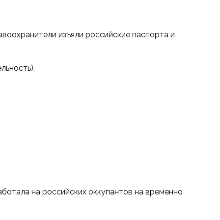
авоохранители изъяли российские паспорта и
льность).
аботала на российских оккупантов на временно