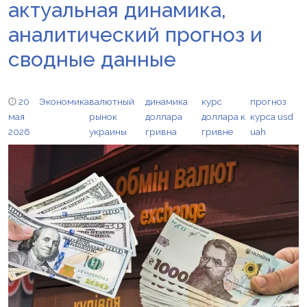
актуальная динамика,
аналитический прогноз и
сводные данные
20
Экономика
валютный
динамика
курс
прогноз
мая
рынок
доллара
доллара к
курса usd
2026
украины
гривна
гривне
uah