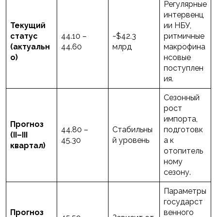
Регулярные
интервенц
Текущий
ии НБУ,
статус
44.10 –
~$42.3
ритмичные
(актуальн
44.60
млрд
макрофина
о)
нсовые
поступлен
ия.
Сезонный
рост
импорта,
Прогноз
44.80 –
Стабильны
подготовк
(II–III
45.30
й уровень
а к
квартал)
отопитель
ному
сезону.
Параметры
государст
Прогноз
венного