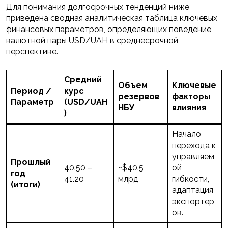
Для понимания долгосрочных тенденций ниже
приведена сводная аналитическая таблица ключевых
финансовых параметров, определяющих поведение
валютной пары USD/UAH в среднесрочной
перспективе.
Средний
Объем
Ключевые
Период /
курс
резервов
факторы
Параметр
(USD/UAH
НБУ
влияния
)
Начало
перехода к
управляем
Прошлый
40.50 –
~$40.5
ой
год
41.20
млрд
гибкости,
(итоги)
адаптация
экспортер
ов.