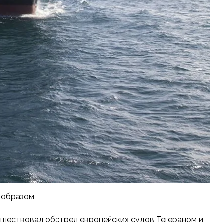
е образом
едшествовал обстрел европейских судов Тегераном и