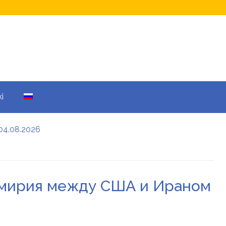
i
04.08.2026
а кому не начислят
еры: все детали
ремирия между США и Ираном
енников