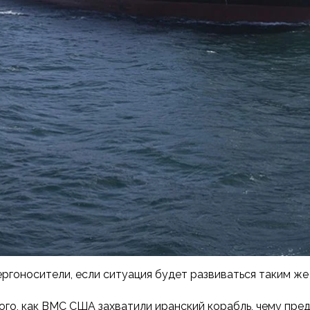
ргоносители, если ситуация будет развиваться таким ж
того, как ВМС США захватили иранский корабль, чему пр