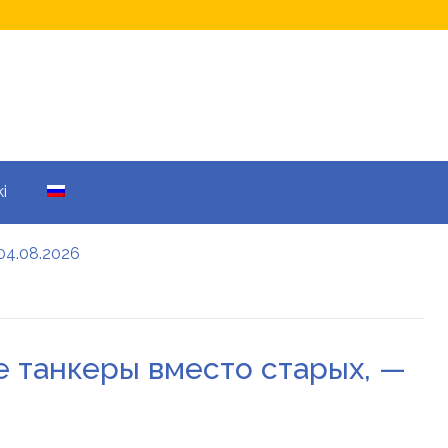
i
04.08.2026
а кому не начислят
еры: все детали
е танкеры вместо старых, —
енников