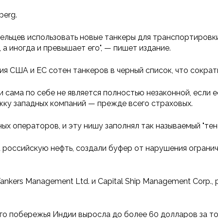
berg.
ельцев использовать новые танкеры для транспортировк
 а иногда и превышает его", — пишет издание.
ния США и ЕС сотен танкеров в черный список, что сокр
 сама по себе не является полностью незаконной, если е
жку западных компаний — прежде всего страховых.
х операторов, и эту нишу заполнял так называемый "тен
а российскую нефть, создали буфер от нарушения ограни
ankers Management Ltd. и Capital Ship Management Corp.
го побережья Индии выросла до более 60 долларов за то