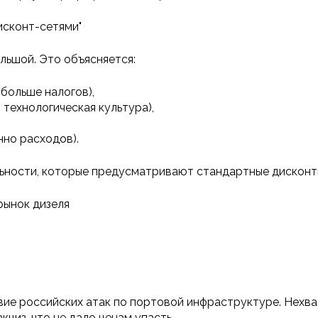
исконт-сетями"
льшой. Это объясняется:
больше налогов),
 технологическая культура),
нно расходов).
ности, которые предусматривают стандартные дисконты 2
рынок дизеля
твие российских атак по портовой инфраструктуре. Нехв
кциз, что не дало ценам упасть.