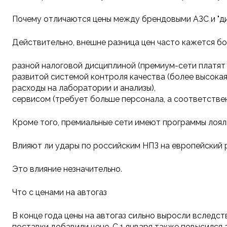
Почему отличаются цены между брендовыми АЗС и "д
Действительно, внешне разница цен часто кажется бо
разной налоговой дисциплиной (премиум-сети платят 
развитой системой контроля качества (более высокая
расходы на лаборатории и анализы),
сервисом (требует больше персонала, а соответстве
Кроме того, премиальные сети имеют программы лояль
Влияют ли удары по российским НПЗ на европейский 
Это влияние незначительно.
Что с ценами на автогаз
В конце года цены на автогаз сильно выросли вследс
поставки добавили цене. С 1 января также повысился а