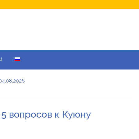
i
04.08.2026
а кому не начислят
еры: все детали
 5 вопросов к Куюну
енников