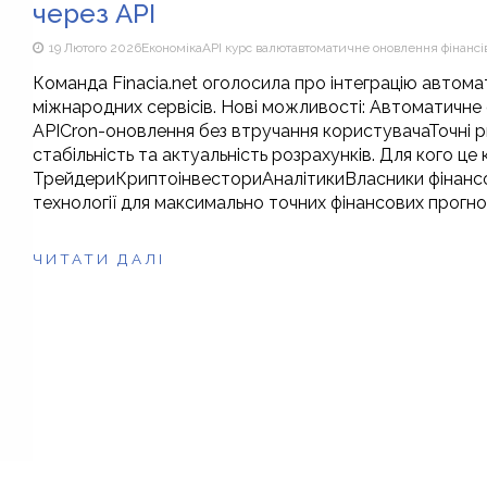
через API
19 Лютого 2026
Економіка
API курс валют
автоматичне оновлення фінансі
Команда Finacia.net оголосила про інтеграцію автома
міжнародних сервісів. Нові можливості: Автоматичн
APICron-оновлення без втручання користувачаТочні ри
стабільність та актуальність розрахунків. Для кого це
ТрейдериКриптоінвесториАналітикиВласники фінансови
технології для максимально точних фінансових прогно
ЧИТАТИ ДАЛІ