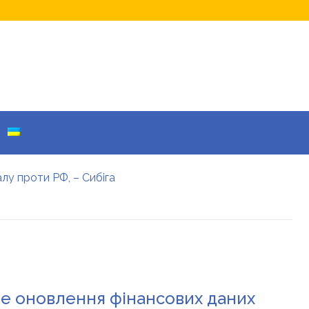
лу проти РФ, – Сибіга
 що домовилися
а Лігу чемпіонів
Warner Bros: у чому причина
му причина
рою
не оновлення фінансових даних