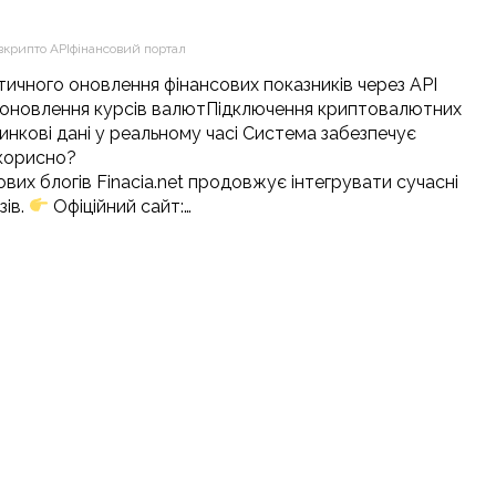
в
крипто API
фінансовий портал
тичного оновлення фінансових показників через API
е оновлення курсів валютПідключення криптовалютних
нкові дані у реальному часі Система забезпечує
 корисно?
х блогів Finacia.net продовжує інтегрувати сучасні
зів.
Офіційний сайт:…