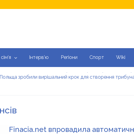
 сім’я
Інтерв’ю
Регіони
Спорт
Wiki
а Польща зробили вирішальний крок для створення трибуна
 Ліван вперше за 30 років провели переговори в США: про
 в шоці, а Забірний знову в тіні: одна помилка перекреслил
ано та інші зірки вимагають зупинити злиття Paramount і 
 попередив про можливі затримки ракет для Patriot: у чо
нсів
 мама”: Козловський показав рідкісне фото з рідною сест
Finacia.net впровадила автоматич