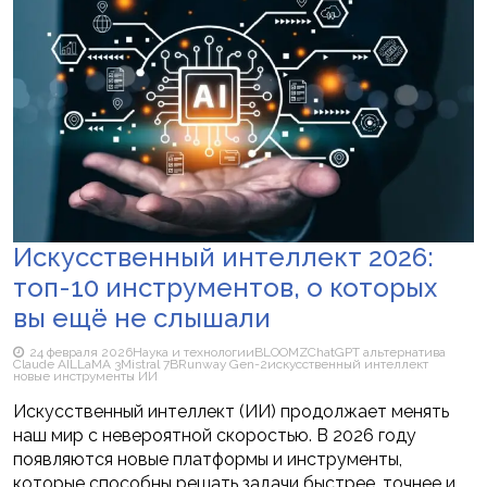
Искусственный интеллект 2026:
топ-10 инструментов, о которых
вы ещё не слышали
24 февраля 2026
Наука и технологии
BLOOMZ
ChatGPT альтернатива
Claude AI
LLaMA 3
Mistral 7B
Runway Gen-2
искусственный интеллект
новые инструменты ИИ
Искусственный интеллект (ИИ) продолжает менять
наш мир с невероятной скоростью. В 2026 году
появляются новые платформы и инструменты,
которые способны решать задачи быстрее, точнее и