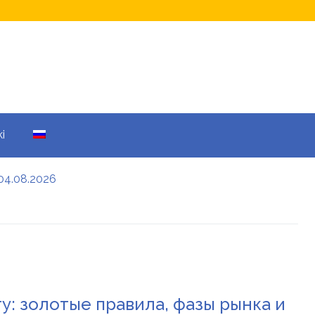
i
04.08.2026
а кому не начислят
еры: все детали
енников
у: золотые правила, фазы рынка и