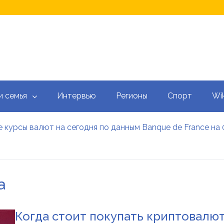
и семья
Интервью
Регионы
Спорт
Wik
 курсы валют на сегодня по данным Banque de France на 
 калькулятор: как рассчитать ежемесячный платеж
тысяч гривен военным: кто может получить эти выплаты, 
аградил Свириденко орденом после ее отставки
е встретился со «Слугами народа» как кандидат в премь
а
 сегодня онлайн: Оперативный обзор НБУ, банков и обм
Когда стоит покупать криптовалют