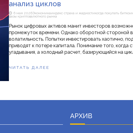
анализ циклов
6 мая 2026
Экономика
индекс страха и жадности
когда покупать биткои
фазы криптовалютного рынка
Рынок цифровых активов манит инвесторов возможн
промежуток времени. Однако оборотной стороной в
волатильность. Попытки инвестировать хаотично, по
приводят к потере капитала. Понимание того, когда 
угадывания, а холодный расчет, базирующийся на цик
ЧИТАТЬ ДАЛЕЕ
АРХИВ