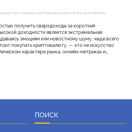
н
когда стоит покупать криптовалюту
стратегия dca криптовалюта
остью получить сверхдоходы за короткий
ысокой доходности является экстремальная
ддаваясь эмоциям или новостному шуму, чаще всего
стоит покупать криптовалюту, — это не искусство
лическом характере рынка, ончейн-метриках и…
ПОИСК