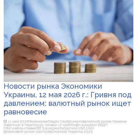
Новости рынка Экономики
Украины, 12 мая 2026 г.: Гривня под
давлением: валютный рынок ищет
равновесие
11 мая 2026
Экономика
Dragon Capital аналіз
валютний ринок Украина
інвестиції в Україні
курс гривни 12 мая
Мінфін аукціони ОВДП
НБУ учётна ставка
ОВГЗ доходность
прогноз USD UAH
фінансовий ринок прогноз
экономика Украины 2026